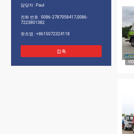
담당자 :
Paul
전화 번호 :
0086-2787058417,0086-
7223801382
왓츠앱 :
+8615072324118
접촉
VI