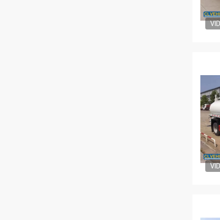
VI
VI