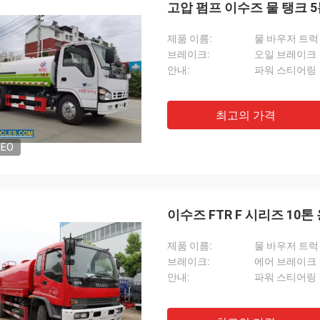
고압 펌프 이수즈 물 탱크 5
제품 이름:
물 바우저 트럭
브레이크:
오일 브레이크
안내:
파워 스티어링
최고의 가격
DEO
이수즈 FTR F 시리즈 10톤
제품 이름:
물 바우저 트럭
브레이크:
에어 브레이크
안내:
파워 스티어링