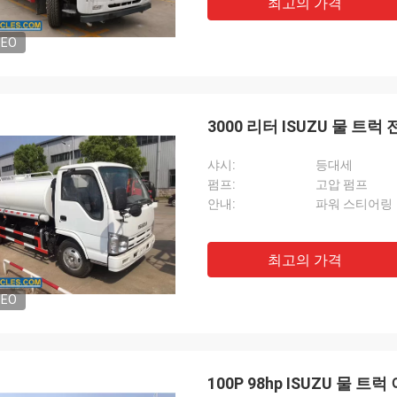
최고의 가격
DEO
3000 리터 ISUZU 물 트
샤시:
등대세
펌프:
고압 펌프
안내:
파워 스티어링
최고의 가격
DEO
100P 98hp ISUZU 물 