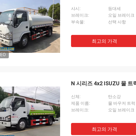
샤시:
등대세
브레이크:
오일 브레이크
부속물:
선택 사항
최고의 가격
DEO
N 시리즈 4x2 ISUZU 물
신체:
탄소강
제품 이름:
물 바우저 트럭
브레이크:
오일 브레이크
최고의 가격