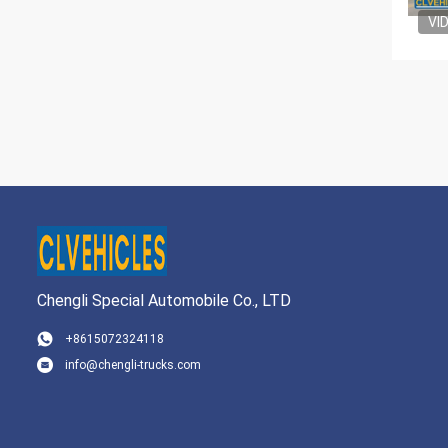
VI
Chengli Special Automobile Co., LTD
+8615072324118
info@chengli-trucks.com