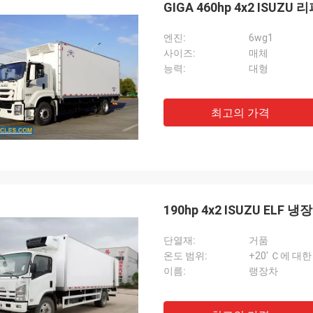
GIGA 460hp 4x2 ISUZ
엔진:
6wg1
사이즈:
매체
능력:
대형
최고의 가격
190hp 4x2 ISUZU EL
단열재:
거품
온도 범위:
+20' Ｃ에 대한 
이름:
랭장차