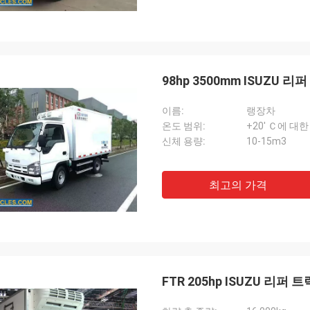
98hp 3500mm ISUZU
이름:
랭장차
온도 범위:
+20' Ｃ에 대한 
신체 용량:
10-15m3
최고의 가격
FTR 205hp ISUZU 리퍼