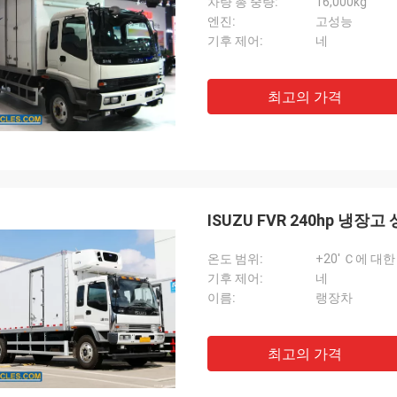
차량 총 중량:
16,000kg
엔진:
고성능
기후 제어:
네
최고의 가격
ISUZU FVR 240hp 냉장
온도 범위:
+20' Ｃ에 대한 
기후 제어:
네
이름:
랭장차
최고의 가격