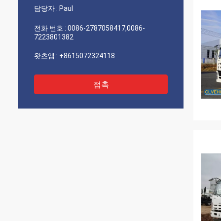
담당자 :
Paul
전화 번호 :
0086-2787058417,0086-
7223801382
왓츠앱 :
+8615072324118
접촉