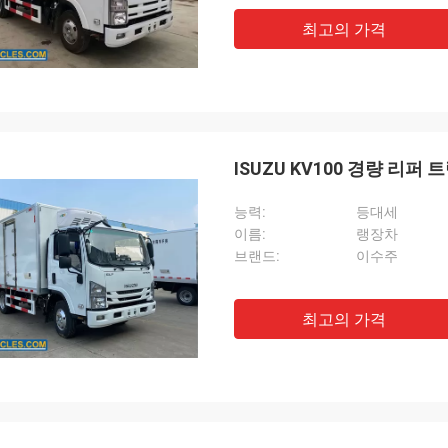
최고의 가격
ISUZU KV100 경량 리퍼 
능력:
등대세
이름:
랭장차
브랜드:
이수주
최고의 가격