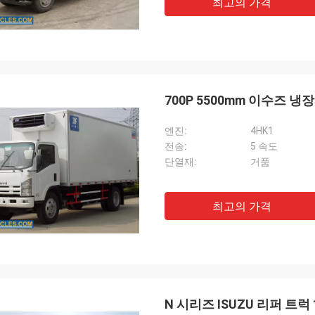
최고의 가격
700P 5500mm 이수즈 냉
엔진:
4HK1
전송:
5 속도
단열재:
거품
최고의 가격
N 시리즈 ISUZU 리퍼 트럭