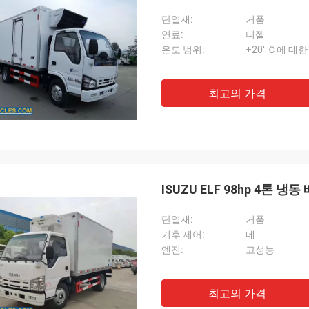
단열재:
거품
연료:
디젤
온도 범위:
+20' Ｃ에 대한 
최고의 가격
ISUZU ELF 98hp 4톤 냉
단열재:
거품
기후 제어:
네
엔진:
고성능
최고의 가격