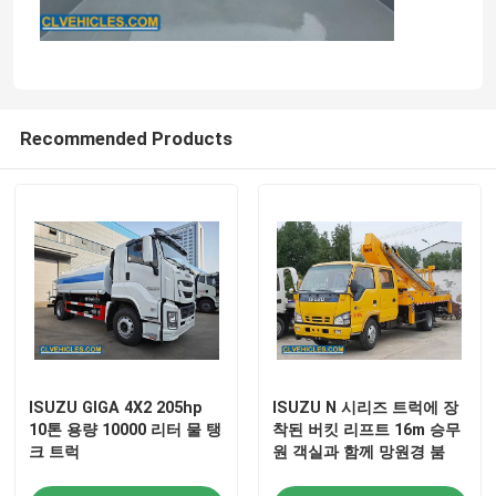
우리에 대하여
공장 여행
Recommended Products
품질 관리
연락주세요
인용문을 요구하세요
ISUZU GIGA 4X2 205hp
ISUZU N 시리즈 트럭에 장
ISUZU 소방 트럭
10톤 용량 10000 리터 물 탱
착된 버킷 리프트 16m 승무
크 트럭
원 객실과 함께 망원경 붐
이수즈 쓰레기 트럭