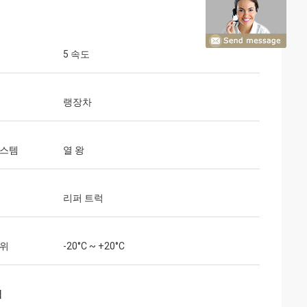
5 속도
랭장차
시스템
열 왕
리퍼 트럭
범위
-20°C ~ +20°C
럭