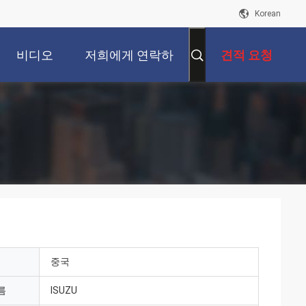
Korean
비디오
저희에게 연락하
견적 요청
십시오
중국
름
ISUZU