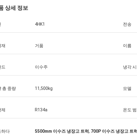
품 상세 정보
진
4HK1
전송
열재
거품
이름
랜드
이수주
냉각 
 총 중량
11,500kg
모델
각제
R134a
온도 
조하다
5500mm 이수즈 냉장고 트럭
,
700P 이수즈 냉장고 트