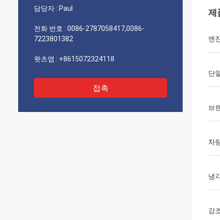
담당자 :
Paul
제
전화 번호 :
0086-2787058417,0086-
7223801382
엔
왓츠앱 :
+8615072324118
단
접촉
브
차량
냉
강